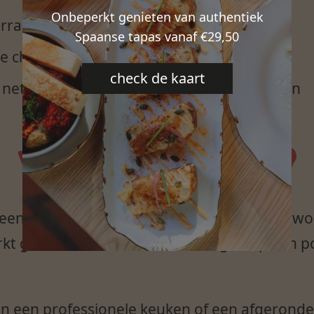
Onbeperkt genieten van authentiek
rraden en plaatsen van bestellingen
Spaanse tapas vanaf €29,50
 chef kok bij afwezigheid
check de kaart
nette, georganiseerde en efficiënte keuken
WIE BEN JIJ?
an een drukke service en neemt graag verantwoo
rkt gestructureerd en weet collega’s op een 
 in een professionele keuken of een afgerond