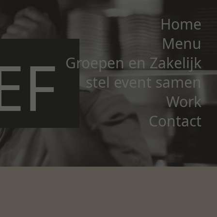
Home
Menu
EF
Groepen en Zakelijk
stel event samen
Work
Contact