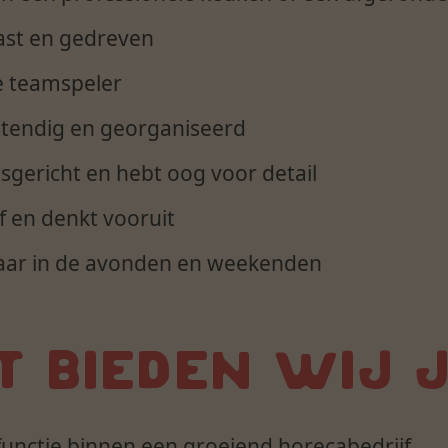
ast en gedreven
e teamspeler
stendig en georganiseerd
tsgericht en hebt oog voor detail
ef en denkt vooruit
baar in de avonden en weekenden
 BIEDEN WIJ 
unctie binnen een groeiend horecabedrijf