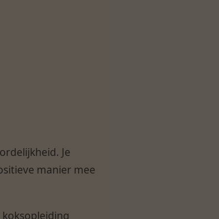
rdelijkheid. Je
positieve manier mee
e koksopleiding