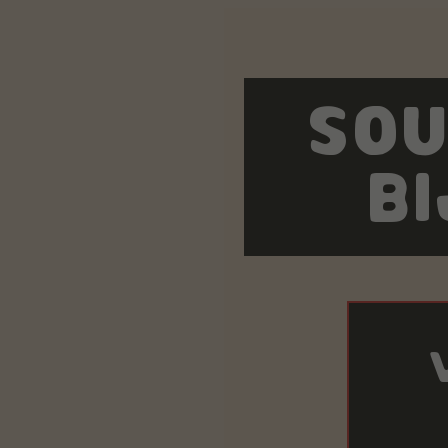
SOU
B