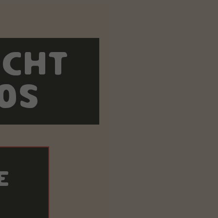
OCHT
OS
E