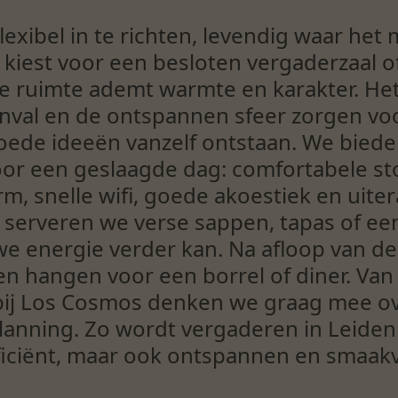
lexibel in te richten, levendig waar het
u kiest voor een besloten vergaderzaal o
ke ruimte ademt warmte en karakter. Het
tinval en de ontspannen sfeer zorgen v
de ideeën vanzelf ontstaan. We bieden a
oor een geslaagde dag: comfortabele st
m, snelle wifi, goede akoestiek en uite
 serveren we verse sappen, tapas of een
e energie verder kan. Na afloop van de
en hangen voor een borrel of diner. Van
bij Los Cosmos denken we graag mee over
anning. Zo wordt vergaderen in Leiden b
ficiënt, maar ook ontspannen en smaakv