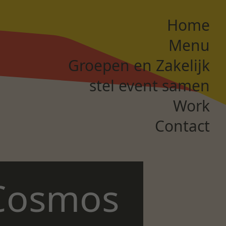
Home
Menu
Groepen en Zakelijk
stel event samen
Work
Contact
 Cosmos