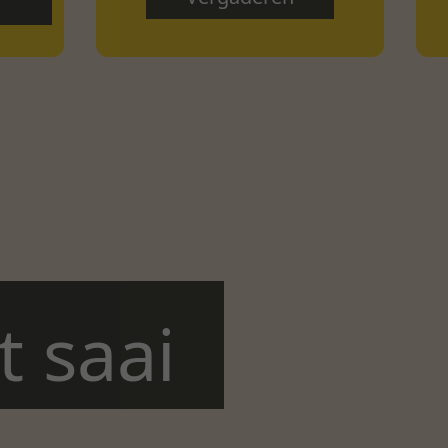
t saai