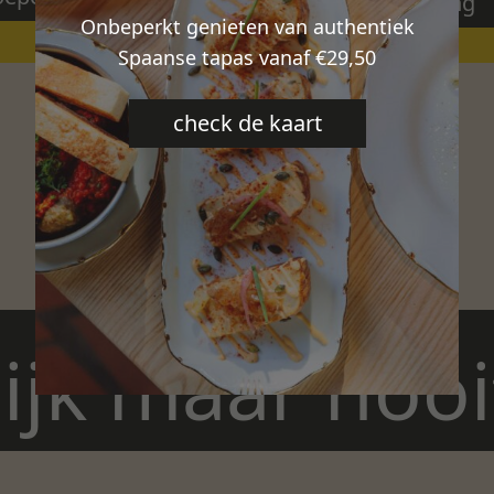
Teambuilding
Onbeperkt genieten van authentiek
Spaanse tapas vanaf €29,50
check de kaart
ijk maar nooi