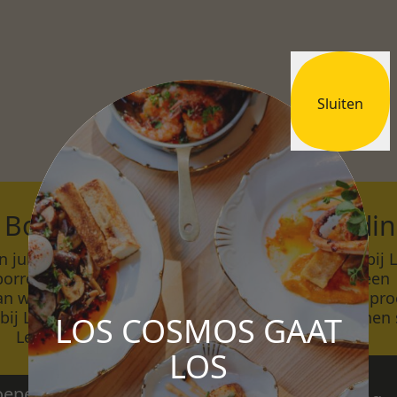
Sluiten
Borrel
Teambuildi
n jubileum tot
Versterk je team bij 
borrel: geniet met je
Cosmos met een
n wijn, cocktails en
salsaworkshop, wijnproe
bij Los Cosmos in
of diner in ontspannen s
LOS COSMOS GAAT
Leiden.
LOS
Groepen –
epen – Borrel