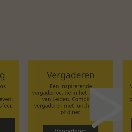
ng
Vergaderen
Los
Een inspirerende
vergaderlocatie in het centrum
verij
van Leiden. Combineer
g
feer.
vergaderen met lunch, borrel
of diner.
Vergaderen