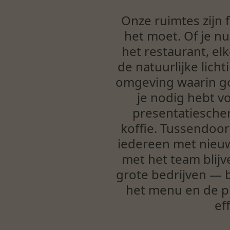
Onze ruimtes zijn f
het moet. Of je n
het restaurant, el
de natuurlijke lich
omgeving waarin goe
je nodig hebt v
presentatiescher
koffie. Tussendoor
iedereen met nieuw
met het team blijv
grote bedrijven — 
het menu en de pl
ef